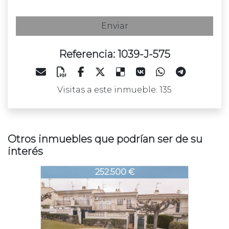
Enviar
Referencia: 1039-J-575
Visitas a este inmueble: 135
Otros inmuebles que podrían ser de su
interés
039-J-575
1039-J-575
1039-J-
252.500 €
229.000 €