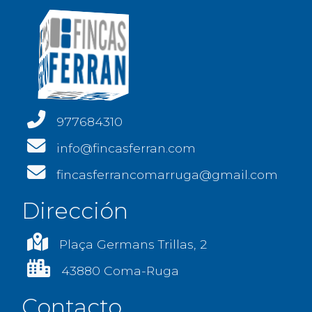
977684310
info@fincasferran.com
fincasferrancomarruga@gmail.com
Dirección
Plaça Germans Trillas, 2
43880 Coma-Ruga
Contacto