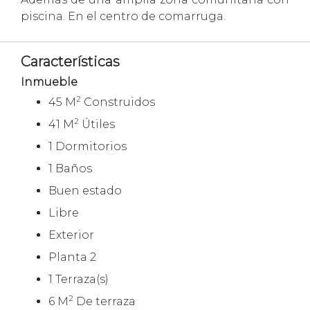
piscina. En el centro de comarruga.
Características
Inmueble
2
45 M
Construidos
2
41 M
Útiles
1 Dormitorios
1 Baños
Buen estado
Libre
Exterior
Planta 2
1 Terraza(s)
2
6 M
De terraza