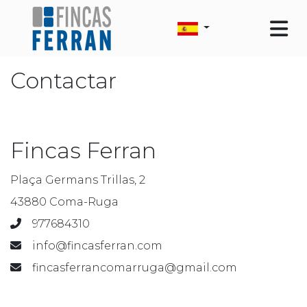
Contactar
Fincas Ferran
Plaça Germans Trillas, 2
43880 Coma-Ruga
977684310
info@fincasferran.com
fincasferrancomarruga@gmail.com