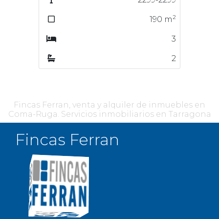
2
2
190
m
158
m
3
4
2
2
Fincas Ferran, venta y alquiler de inmuebles en
Coma-Ruga. Servicios inmobiliarios en Tarragona
Fincas Ferran