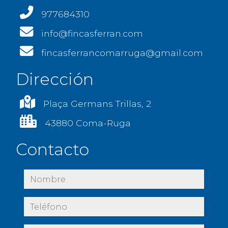
977684310
info@fincasferran.com
fincasferrancomarruga@gmail.com
Dirección
Plaça Germans Trillas, 2
43880 Coma-Ruga
Contacto
nombre
teléfono