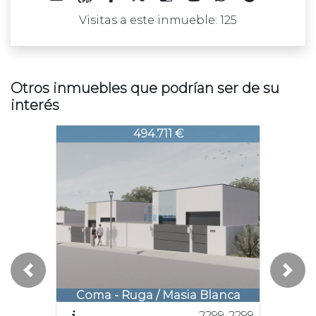
Visitas a este inmueble: 125
Otros inmuebles que podrían ser de su
interés
421-2421
2421-2421
2421-24
494.711 €
510.000 €
Previous
Next
Coma - Ruga / Masia Blanca
Coma - Ruga / Els Massos
Coma
2299-2299
2315-2315