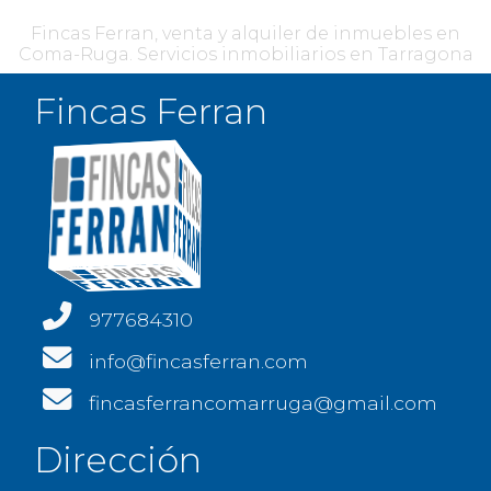
Fincas Ferran, venta y alquiler de inmuebles en
Coma-Ruga. Servicios inmobiliarios en Tarragona
Fincas Ferran
977684310
info@fincasferran.com
fincasferrancomarruga@gmail.com
Dirección