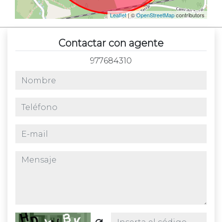
Leaflet
| ©
OpenStreetMap
contributors
Contactar con agente
977684310
nombre
teléfono
e-mail
mensaje
Captcha