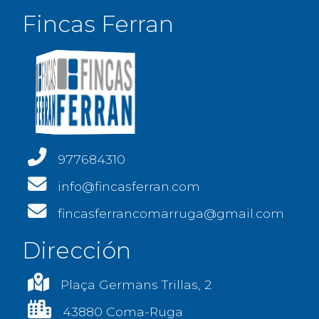
Fincas Ferran
977684310
info@fincasferran.com
fincasferrancomarruga@gmail.com
Dirección
Plaça Germans Trillas, 2
43880 Coma-Ruga