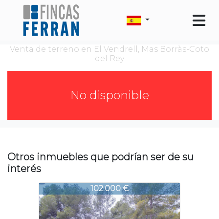
Venta de terreno en El Vendrell, Mas Borràs-Coto
del Rey
No disponible
Otros inmuebles que podrían ser de su
interés
2069-2069
102.000 €