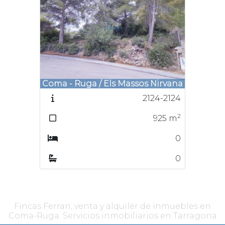
Coma - Ruga / Els Massos Nirvana
2124-2124
2
925
m
0
0
Fincas Ferran, venta y alquiler de inmuebles en
Coma-Ruga. Servicios inmobiliarios en Tarragona