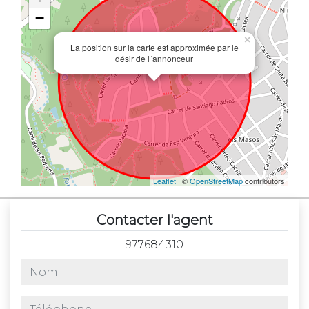
−
×
La position sur la carte est approximée par le
désir de l´annonceur
Leaflet
| ©
OpenStreetMap
contributors
Contacter l'agent
977684310
nom
téléphone