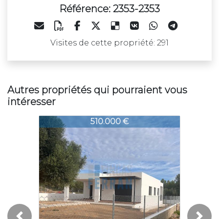
Référence: 2353-2353
Visites de cette propriété: 291
Autres propriétés qui pourraient vous
intéresser
353-2353
2353-2353
2353-2
510.000 €
252.500 €