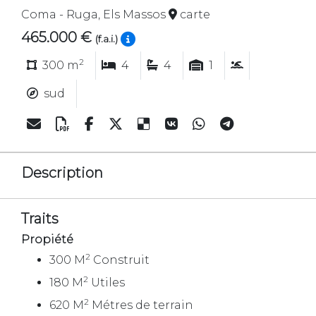
Coma - Ruga, Els Massos
carte
465.000 €
(f.a.i.)
2
300 m
4
4
1
sud
Description
Traits
Propiété
2
300 M
Construit
2
180 M
Utiles
2
620 M
Métres de terrain