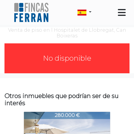
Venta de piso en l Hospitalet de Llobregat, Can
Boixeras
No disponible
Otros inmuebles que podrían ser de su
interés
2484-2484
280.000 €