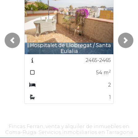
Previous
Next
l Hospitalet de Llobregat / Santa
Eulalia
2465-2465
2
54
m
2
1
Fincas Ferran, venta y alquiler de inmuebles en
Coma-Ruga. Servicios inmobiliarios en Tarragona